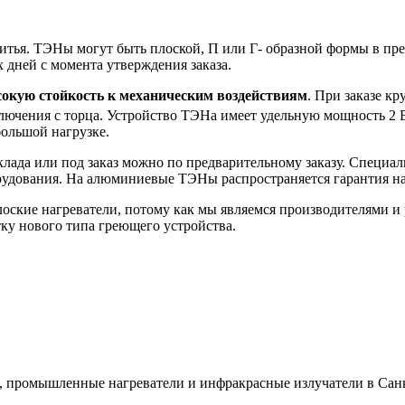
итья. ТЭНы могут быть плоской, П или Г- образной формы в пре
 дней с момента утверждения заказа.
окую стойкость к механическим воздействиям
. При заказе к
лючения с торца. Устройство ТЭНа имеет удельную мощность 2 
большой нагрузке.
клада или под заказ можно по предварительному заказу. Специа
рудования. На алюминиевые ТЭНы распространяется гарантия на
оские нагреватели, потому как мы являемся производителями и 
ку нового типа греющего устройства.
 промышленные нагреватели и инфракрасные излучатели в Санк